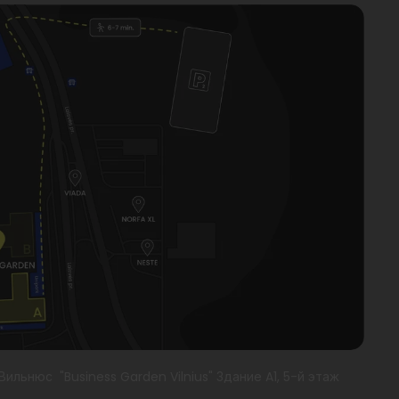
 Вильнюс "Business Garden Vilnius" Здание A1, 5-й этаж