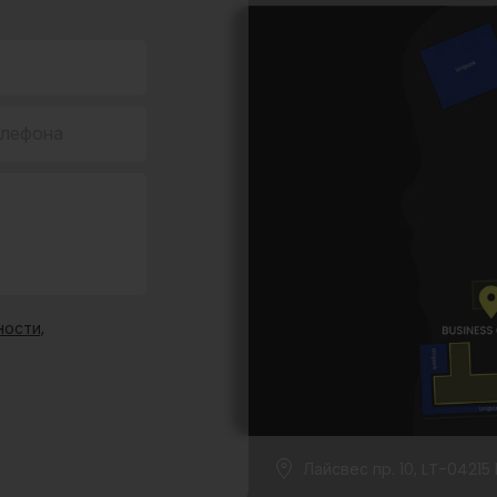
елефона
ости,
Лайсвес пр. 10, LT-04215