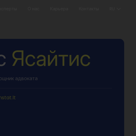
ксперты
О нас
Карьера
Контакты
RU
с
Ясайтис
ощник адвоката
stat.lt