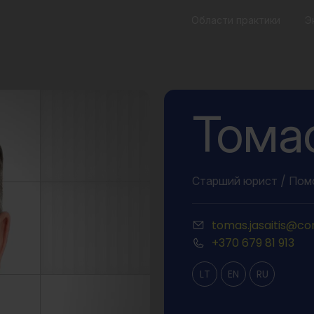
Области практики
Э
Тома
Старший юрист / Пом
tomas.jasaitis@con
+370 679 81 913
LT
EN
RU