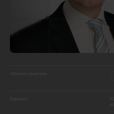
Области практики
Карьера
2
в