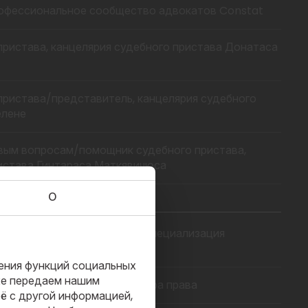
офессиональное сообщество адвокатов Constat
ристава, канцелярия судебного пристава Донатаса
ристава/представитель, канцелярия судебного
елене
вым вопросам/помощник судебного пристава,
истава Гинтараса Маткявичюса
О
 Ромериса, магистр права, специализация
ления функций социальных
кже передаем нашим
 Ромериса, степень бакалавра права
её с другой информацией,