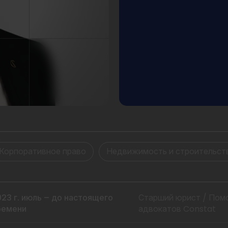
Корпоративное право
Недвижимость и строительст
023 г. июль – до настоящего
Старший юрист / Пом
ремени
адвокатов Constat