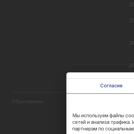
20
20
20
20
Согласие
Образование
20
На этом сайте исп
Мы используем файлы coo
сетей и анализа трафика.
20
партнерам по социальным 