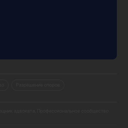
во
Разрешение споров
ощник адвоката, Профессиональное сообщество