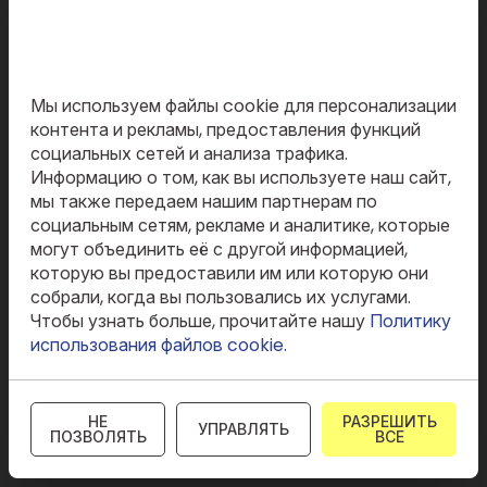
На этом сайте используются файлы
cookie
08.
Мы используем файлы cookie для персонализации
контента и рекламы, предоставления функций
социальных сетей и анализа трафика.
Информацию о том, как вы используете наш сайт,
Коллективные переговоры и
мы также передаем нашим партнерам по
представительство
социальным сетям, рекламе и аналитике, которые
могут объединить её с другой информацией,
которую вы предоставили им или которую они
Вернуться к списку
собрали, когда вы пользовались их услугами.
Чтобы узнать больше, прочитайте нашу
Политику
использования файлов cookie.
Мы всегда готовы
НЕ
РАЗРЕШИТЬ
УПРАВЛЯТЬ
ПОЗВОЛЯТЬ
ВСЕ
ответить
на ваши