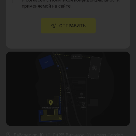
Я согласен с Политикой
конфиденциальности,
применяемой на сайте
.
ОТПРАВИТЬ
Лайсвес пр. 10, LT-04215 Вильнюс "Business Garden