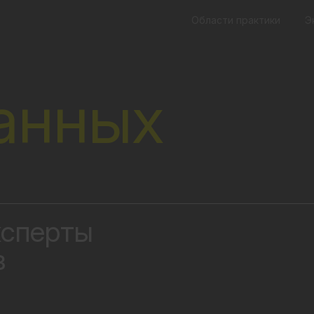
Области практики
Э
анных
ксперты
в