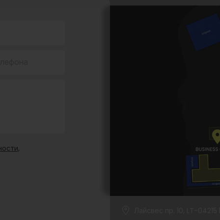
елефона
ости,
Лайсвес пр. 10, LT-04215