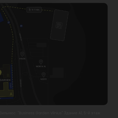
 Вильнюс "Business Garden Vilnius" Здание A1, 5-й этаж