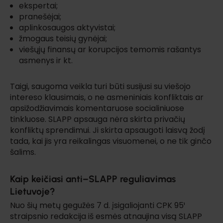
ekspertai;
pranešėjai;
aplinkosaugos aktyvistai;
žmogaus teisių gynėjai;
viešųjų finansų ar korupcijos temomis rašantys
asmenys ir kt.
Taigi, saugoma veikla turi būti susijusi su viešojo
intereso klausimais, o ne asmeniniais konfliktais ar
apsižodžiavimais komentaruose socialiniuose
tinkluose. SLAPP apsauga nėra skirta privačių
konfliktų sprendimui. Ji skirta apsaugoti laisvą žodį
tada, kai jis yra reikalingas visuomenei, o ne tik ginčo
šalims.
Kaip keičiasi anti–SLAPP reguliavimas
Lietuvoje?
Nuo šių metų gegužės 7 d. įsigaliojanti CPK 95¹
straipsnio redakcija iš esmės atnaujina visą SLAPP