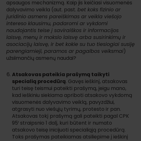
apsaugos mechanizmą. Kaip jis keičiasi visuomenės
dalyvavimo veikla (aut. past.
bet koks fizinio ar
juridinio asmens pareiškimas ar veikla viešojo
intereso klausimu, padaromi ar vykdomi
naudojantis teise į saviraiškos ir informacijos
laisvę, menų ir mokslo laisvę arba susirinkimų ir
asociacijų laisvę, ir bet kokie su tuo tiesiogiai susiję
parengiamieji, paramos ar pagalbos veiksmai
)
užsiimančių asmenų naudai?
Atsakovas pateikia prašymą taikyti
specialią procedūrą
. Gavęs ieškinį, atsakovas
turi teisę teismui pateikti prašymą, jeigu mano,
kad ieškiniu siekiama apriboti atsakovo vykdomą
visuomenės dalyvavimo veiklą, pavyzdžiui,
atgrasyti nuo viešųjų tyrimų, protesto ir pan.
Atsakovas tokį prašymą gali pateikti pagal CPK
95¹ straipsnio 1 dalį, kuri būtent ir numato
atsakovo teisę inicijuoti specialiąją procedūrą.
Toks prašymas pateikiamas atsiliepime į ieškinį