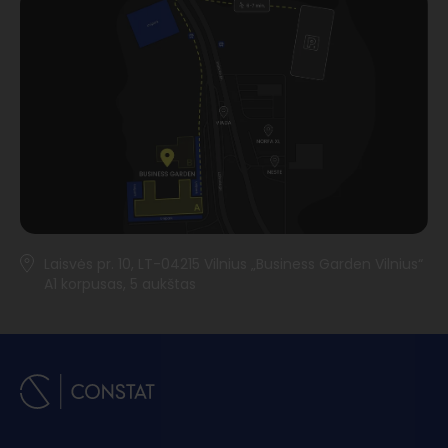
Laisvės pr. 10, LT-04215 Vilnius „Business Garden Vilnius“
A1 korpusas, 5 aukštas