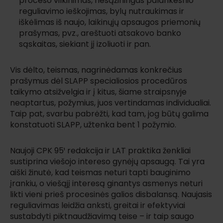
proceso vilkinimas, nesąžiningas palankesnio
reguliavimo ieškojimas, bylų nutraukimas ir
iškėlimas iš naujo, laikinųjų apsaugos priemonių
prašymas, pvz., areštuoti atsakovo banko
sąskaitas, siekiant jį izoliuoti ir pan.
Vis dėlto, teismas, nagrinėdamas konkrečius
prašymus dėl SLAPP specialiosios procedūros
taikymo atsižvelgia ir į kitus, šiame straipsnyje
neaptartus, požymius, juos vertindamas individualiai.
Taip pat, svarbu pabrėžti, kad tam, jog būtų galima
konstatuoti SLAPP, užtenka bent 1 požymio.
Naujoji CPK 95¹ redakcija ir LAT praktika ženkliai
sustiprina viešojo intereso gynėjų apsaugą. Tai yra
aiški žinutė, kad teismas neturi tapti bauginimo
įrankiu, o viešąjį interesą ginantys asmenys neturi
likti vieni prieš procesinės galios disbalansą. Naujasis
reguliavimas leidžia anksti, greitai ir efektyviai
sustabdyti piktnaudžiavimą teise – ir taip saugo