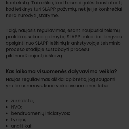
kontekstą. Tai reiškia, kad teismai galės konstatuoti,
kad ieškinys turi SLAPP požymių, net jei jie konkrečiai
nėra nurodyti įstatyme.
Taigi, naujasis reguliavimas, esant naujausiai teismų
praktikai, sukuria galimybę SLAPP aukai dar lengviau
apsiginti nuo SLAPP ieškinių ir ankstyvojoje teisminio
proceso stadijoje sustabdyti procesu
piktnaudžiaujantį ieškovą.
Kas laikoma visuomenės dalyvavimo veikla?
Naujas reguliavimas aiškiai apibrėžia, jog saugomi
yra tie asmenys, kurie veikia visuomenės labui:
žurnalistai;
NVO;
bendruomenių iniciatyvos;
tyrėjai;
analitikai;