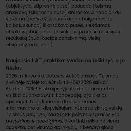
(objektyviai stipresnė pusė) paduoda į teismą
atsakovą (silpnesnę pusę) dėl ieškovui nepalankių
veiksmų (pavyzdžiui, publikacijos, baigiamosios
kalbos, skundo) iš atsakovo pusės, siekdamas
atsakovą įbauginti ir pasiekti su procesu nesusijusį
rezultatą (publikacijos panaikinimą, viešą
atsiprašymą ir pan.).
Naujausia LAT praktika: svarbu ne ieškinys, o jo
tikslas
2026 m. kovo 5 d. Lietuvos Aukščiausiasis Teismas
civilinėje byloje Nr. e3K‑3‑43‑469/2026 aiškiai
įtvirtino: CPK 95¹ straipsnyje įtvirtintas institutas
visiškai atitinka SLAPP koncepciją, o jo tikslas –
apsaugoti tuos, kurie vykdo visuomenės
informavimo ar kitą viešajam interesui skirtą veiklą.
Teismas pabrėžė, kad SLAPP požymių sąrašas yra
pavyzdinis ir nebaigtinis
, o vertinti reikia ne vieną
aspektą, bet visumą aplinkybių ir bendrą ginčo