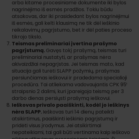
arba kitame procesiniame dokumente iki bylos
nagrinėjimo iš esmės pradžios. Tokiu būdu
atsakovas, dar iki prasidedant bylos nagrinėjimui
iš esmės, gali kelti klausimą ne tik dėl ieškinio
reikalavimų pagrįstumo, bet ir dėl paties proceso
tikrojo tikslo.
Teismas preliminariai įvertina prašymo
pagrįstumą.
Gavęs tokį prašymą, teismas turi
preliminariai nustatyti, ar prašymas nėra
akivaizdžiai nepagrįstas. Jei teismas mato, kad
situacija gali turėti SLAPP požymių, prašymas
persiunčiamas ieškovui ir pradedama specialioji
procedūra. Tai atliekama vadovaujantis CPK 95¹
straipsnio 2 dalimi, kuri įpareigoja teismą per 3
darbo dienas persiųsti prašymą ieškovui.
Ieškovas privalo paaiškinti, kodėl jo ieškinys
nėra SLAPP.
Ieškovas turi 14 dienų pateikti
atsikirtimus, paaiškinti ieškinio pagrįstumą ir
pridėti visus įrodymus. Jei atsikirtimai
nepateikiami, tai gali būti vertinama kaip ieškovo