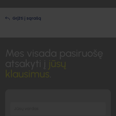
Grįžti į sąrašą
Mes visada pasiruošę
atsakyti į
jūsų
klausimus
.
Jūsų vardas