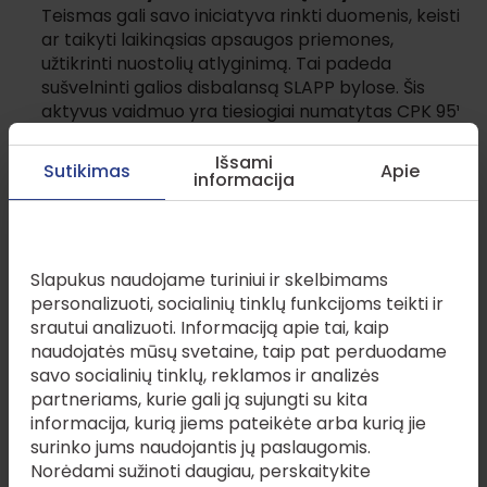
Teismas gali savo iniciatyva rinkti duomenis, keisti
ar taikyti laikinąsias apsaugos priemones,
užtikrinti nuostolių atlyginimą. Tai padeda
sušvelninti galios disbalansą SLAPP bylose. Šis
aktyvus vaidmuo yra tiesiogiai numatytas CPK 95¹
straipsnio 4 dalyje
Greitas bylos išnagrinėjimas.
Gavus ieškovo
Išsami
Sutikimas
Apie
informacija
atsikirtimus (ar jų negavus), byla turi būti
išnagrinėta per 30 dienų nuo posėdžio paskyrimo
(CPK 95¹ straipsnio 4 dalis). Tai apsaugo atsakovą
Šioje svetainėje naudojami slapukai
nuo ilgalaikio procesinio spaudimo.
Piktnaudžiaujamojo pobūdžio ieškinys
Slapukus naudojame turiniui ir skelbimams
atmetamas.
Pagal naująją CPK 95¹ straipsnio 3
personalizuoti, socialinių tinklų funkcijoms teikti ir
dalį, nustačius piktnaudžiavimo požymius, ieškinys
srautui analizuoti. Informaciją apie tai, kaip
nebe paliekamas nenagrinėtas, o atmetamas,
naudojatės mūsų svetaine, taip pat perduodame
kas yra reikšminga apsaugos priemonė nuo
savo socialinių tinklų, reklamos ir analizės
pakartotinių procesų.
partneriams, kurie gali ją sujungti su kita
informacija, kurią jiems pateikėte arba kurią jie
surinko jums naudojantis jų paslaugomis.
Kokius požymius vertins teismas?
Norėdami sužinoti daugiau, perskaitykite