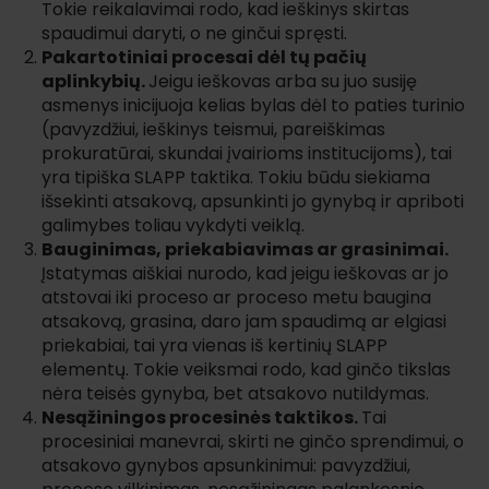
Tokie reikalavimai rodo, kad ieškinys skirtas
spaudimui daryti, o ne ginčui spręsti.
Pakartotiniai procesai dėl tų pačių
aplinkybių.
Jeigu ieškovas arba su juo susiję
asmenys inicijuoja kelias bylas dėl to paties turinio
(pavyzdžiui, ieškinys teismui, pareiškimas
prokuratūrai, skundai įvairioms institucijoms), tai
yra tipiška SLAPP taktika. Tokiu būdu siekiama
išsekinti atsakovą, apsunkinti jo gynybą ir apriboti
galimybes toliau vykdyti veiklą.
Bauginimas, priekabiavimas ar grasinimai.
Įstatymas aiškiai nurodo, kad jeigu ieškovas ar jo
atstovai iki proceso ar proceso metu baugina
atsakovą, grasina, daro jam spaudimą ar elgiasi
priekabiai, tai yra vienas iš kertinių SLAPP
elementų. Tokie veiksmai rodo, kad ginčo tikslas
nėra teisės gynyba, bet atsakovo nutildymas.
Nesąžiningos procesinės taktikos.
Tai
procesiniai manevrai, skirti ne ginčo sprendimui, o
atsakovo gynybos apsunkinimui: pavyzdžiui,