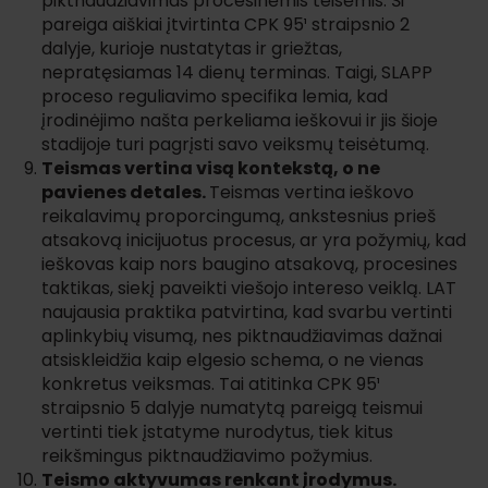
piktnaudžiavimas procesinėmis teisėmis. Ši
pareiga aiškiai įtvirtinta CPK 95¹ straipsnio 2
dalyje, kurioje nustatytas ir griežtas,
nepratęsiamas 14 dienų terminas. Taigi, SLAPP
proceso reguliavimo specifika lemia, kad
įrodinėjimo našta perkeliama ieškovui ir jis šioje
stadijoje turi pagrįsti savo veiksmų teisėtumą.
Teismas vertina visą kontekstą, o ne
pavienes detales.
Teismas vertina ieškovo
reikalavimų proporcingumą, ankstesnius prieš
atsakovą inicijuotus procesus, ar yra požymių, kad
ieškovas kaip nors baugino atsakovą, procesines
taktikas, siekį paveikti viešojo intereso veiklą. LAT
naujausia praktika patvirtina, kad svarbu vertinti
aplinkybių visumą, nes piktnaudžiavimas dažnai
atsiskleidžia kaip elgesio schema, o ne vienas
konkretus veiksmas. Tai atitinka CPK 95¹
straipsnio 5 dalyje numatytą pareigą teismui
vertinti tiek įstatyme nurodytus, tiek kitus
reikšmingus piktnaudžiavimo požymius.
Teismo aktyvumas renkant įrodymus.