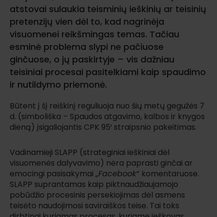
atstovai sulaukia teisminių ieškinių ar teisinių
pretenzijų vien dėl to, kad nagrinėja
visuomenei reikšmingas temas. Tačiau
esminė problema slypi ne pačiuose
ginčuose, o jų paskirtyje – vis dažniau
teisiniai procesai pasitelkiami kaip spaudimo
ir nutildymo priemonė.
Būtent į šį reiškinį reguliuoja nuo šių metų gegužės 7
d. (simboliška – Spaudos atgavimo, kalbos ir knygos
dieną) įsigaliojantis CPK 95¹ straipsnio pakeitimas.
Vadinamieji SLAPP (strateginiai ieškiniai dėl
visuomenės dalyvavimo) nėra paprasti ginčai ar
emocingi pasisakymai „
Facebook“
komentaruose.
SLAPP suprantamas kaip piktnaudžiaujamojo
pobūdžio procesinis persekiojimas dėl asmens
teisėto naudojimosi saviraiškos teise. Tai toks
dirbtinai kuriamas procesas, kuriame ieškovas