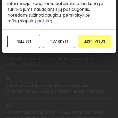
informacija, kurią jiems pateikėte arba kurią jie
surinko jums naudojantis jų paslaugomis.
Norėdami sužinoti daugiau, perskaitykite
01.
mūsų
slapukų politiką.
Mokytis iš tikrų profesionalų – dirbsite su komanda,
kuri išmano greitų sprendimų svarbą
NELEISTI
TVARKYTI
LEISTI VISUS
02.
Sužinoti, kas slypi už advokato darbo – greitai
prisitaikyti ir priimti sprendimus, kurie tenkina
klientų poreikius
03.
Dalyvauti įdomiose ir sudėtingose bylose –
sprendžiant iššūkius ir pasiekiant greitų rezultatų
04.
Pasidalinti savo idėjomis – mūsų komanda atvira