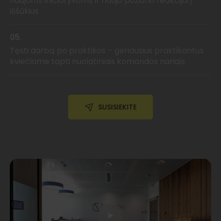
naujoms iniciatyvoms ir naujo požiūrio reakcijai į
iššūkius
05.
Tęsti darbą po praktikos – geriausius praktikantus
kviečiame tapti nuolatiniais komandos nariais
SUSISIEKITE