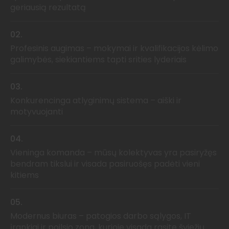
geriausią rezultatą
02.
Profesinis augimas – mokymai ir kvalifikacijos kėlimo
galimybės, siekiantiems tapti srities lyderiais
03.
Konkurencinga atlyginimų sistema – aiški ir
motyvuojanti
04.
Vieninga komanda – mūsų kolektyvas yra pasiryžęs
bendram tikslui ir visada pasiruošęs padėti vieni
kitiems
05.
Modernus biuras – patogios darbo sąlygos, IT
įrankiai ir poilsio zona, kurioje visada rasite šviežių