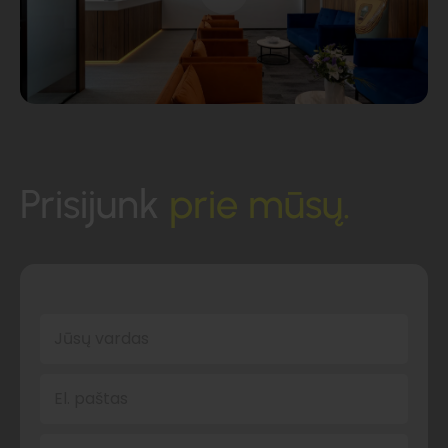
Prisijunk
prie mūsų.
Jūsų vardas
El. paštas