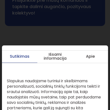
Prisijunkite prie mūsų komandos ir
tapkite dalimi augančio, pozityvaus
kolektyvo!
Praktika „Constat“ –
Išsami
Sutikimas
Apie
karjeros kelias
informacija
prasideda čia!
Šioje svetainėje naudojami slapukai
Slapukus naudojame turiniui ir skelbimams
Kviečiame atlikti praktiką mūsų advokatų
personalizuoti, socialinių tinklų funkcijoms teikti ir
profesinėje bendrijoje, kur išmokysime, kaip greitai ir
srautui analizuoti. Informaciją apie tai, kaip
efektyviai spręsti sudėtingus teisinius iššūkius.
naudojatės mūsų svetaine, taip pat perduodame
Pasirūpinsime, kad praktika būtų kupina realių
savo socialinių tinklų, reklamos ir analizės
darbų, motyvuojanti. Praktikos metu „Constat“
partneriams, kurie gali ją sujungti su kita
suteikiame šias galimybes: