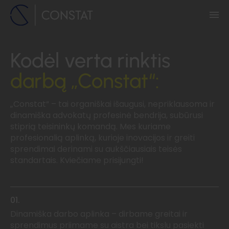
Kodėl verta rinktis
darbą „Constat“:
„Constat“ – tai organiškai išaugusi, nepriklausoma ir
dinamiška advokatų profesinė bendrija, subūrusi
stiprią teisininkų komandą. Mes kuriame
profesionalią aplinką, kurioje inovacijos ir greiti
sprendimai derinami su aukščiausiais teisės
standartais. Kviečiame prisijungti!
01.
Dinamiška darbo aplinka – dirbame greitai ir
sprendimus priimame su aistra bei tikslu pasiekti