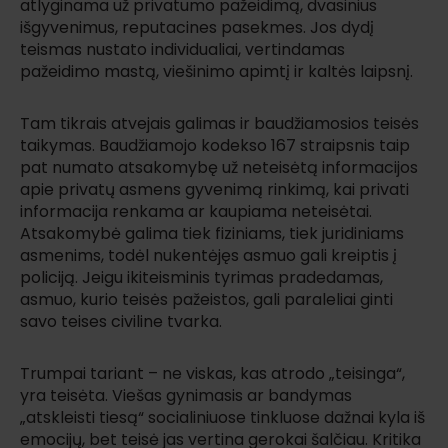
atlyginama už privatumo pažeidimą, dvasinius
išgyvenimus, reputacines pasekmes. Jos dydį
teismas nustato individualiai, vertindamas
pažeidimo mastą, viešinimo apimtį ir kaltės laipsnį.
Tam tikrais atvejais galimas ir baudžiamosios teisės
taikymas. Baudžiamojo kodekso 167 straipsnis taip
pat numato atsakomybę už neteisėtą informacijos
apie privatų asmens gyvenimą rinkimą, kai privati
informacija renkama ar kaupiama neteisėtai.
Atsakomybė galima tiek fiziniams, tiek juridiniams
asmenims, todėl nukentėjęs asmuo gali kreiptis į
policiją. Jeigu ikiteisminis tyrimas pradedamas,
asmuo, kurio teisės pažeistos, gali paraleliai ginti
savo teises civiline tvarka.
Trumpai tariant – ne viskas, kas atrodo „teisinga“,
yra teisėta. Viešas gynimasis ar bandymas
„atskleisti tiesą“ socialiniuose tinkluose dažnai kyla iš
emocijų, bet teisė jas vertina gerokai šalčiau. Kritika