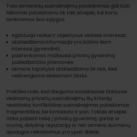
Toks asmeninių susirašinėjimų paviešinimas gali būti
laikomas pateisinamu tik tais atvejais, kai kartu
tenkinamos šios sąlygos:
egzistuoja realus ir objektyvus viešasis interesas;
atskleidžiama informacija yra būtina šiam
interesui įgyvendinti;
pasirenkamos mažiausiai privatų gyvenimą
pažeidžiančios priemonės;
asmens tapatybė atskleidžiama tik tiek, kiek
neišvengiama siekiamam tikslui.
Praktika rodo, kad dauguma socialiniuose tinkluose
viešinamų privačių susirašinėjimų šių kriterijų
neatitinka: konfliktiškas susirašinėjimas pateikiamas
fragmentiškai, be konteksto ir pan. Tokiais atvejais
rizika pažeisti teisę į privatų gyvenimą, garbę ar
orumą, dalykinę reputaciją ar net asmens duomenų
apsaugos reikalavimus yra ypač didelė.