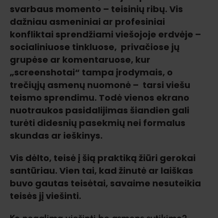
svarbaus momento – teisinių ribų. Vis
dažniau asmeniniai ar profesiniai
konfliktai sprendžiami viešojoje erdvėje –
socialiniuose tinkluose, privačiose jų
grupėse ar komentaruose, kur
„screenshotai“ tampa įrodymais, o
trečiųjų asmenų nuomonė – tarsi viešu
teismo sprendimu. Todė vienos ekrano
nuotraukos pasidalijimas šiandien gali
turėti didesnių pasekmių nei formalus
skundas ar ieškinys.
Vis dėlto, teisė į šią praktiką žiūri gerokai
santūriau. Vien tai, kad žinutė ar laiškas
buvo gautas teisėtai, savaime nesuteikia
teisės jį viešinti.