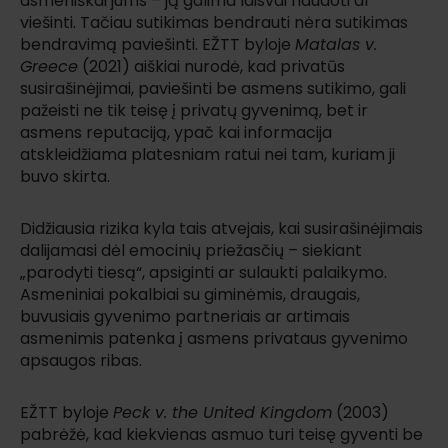
asmeniškai jums – ją galima laisvai naudoti ar
viešinti. Tačiau sutikimas bendrauti nėra sutikimas
bendravimą paviešinti. EŽTT byloje
Matalas v.
Greece
(2021) aiškiai nurodė, kad privatūs
susirašinėjimai, paviešinti be asmens sutikimo, gali
pažeisti ne tik teisę į privatų gyvenimą, bet ir
asmens reputaciją, ypač kai informacija
atskleidžiama platesniam ratui nei tam, kuriam ji
buvo skirta.
Didžiausia rizika kyla tais atvejais, kai susirašinėjimais
dalijamasi dėl emocinių priežasčių – siekiant
„parodyti tiesą“, apsiginti ar sulaukti palaikymo.
Asmeniniai pokalbiai su giminėmis, draugais,
buvusiais gyvenimo partneriais ar artimais
asmenimis patenka į asmens privataus gyvenimo
apsaugos ribas.
EŽTT byloje
Peck v. the United Kingdom
(2003)
pabrėžė, kad kiekvienas asmuo turi teisę gyventi be