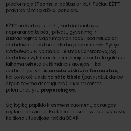
platformoje (Teams, el.paštas ar kt.). Tačiau EŽTT
praktika šį mitą aiškiai paneigia.
EŽTT ne kartą pabrėžė, kad darbuotojas
nepraranda teisės į privatų gyvenimą ir
susirašinėjimo slaptumą vien todėl, kad naudojasi
darbdavio suteiktomis darbo priemonėmis. Byloje
Bărbulescu v. Romania
Teismas konstatavo, jog
darbdavio vykdoma komunikacijos kontrolė gali būti
laikoma teisėta tik išimtiniais atvejais – kai
darbuotojas yra
iš anksto aiškiai informuotas
,
kai kontrolė siekia
teisėto tikslo
(pavyzdžiui, darbo
organizavimo ar saugumo) ir kai taikomos
priemonės yra
proporcingos
.
Šią logiką papildo ir asmens duomenų apsaugos
reglamentavimas. Praktine prasme svarbu suprasti,
ką šiose situacijose reiškia BDAR.