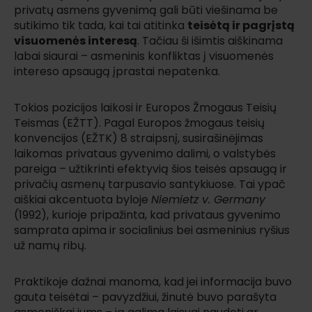
privatų asmens gyvenimą gali būti viešinama be
sutikimo tik tada, kai tai atitinka
teisėtą ir pagrįstą
visuomenės interesą
. Tačiau ši išimtis aiškinama
labai siaurai – asmeninis konfliktas į visuomenės
intereso apsaugą įprastai nepatenka.
Tokios pozicijos laikosi ir Europos Žmogaus Teisių
Teismas (EŽTT). Pagal Europos žmogaus teisių
konvencijos (EŽTK) 8 straipsnį, susirašinėjimas
laikomas privataus gyvenimo dalimi, o valstybės
pareiga – užtikrinti efektyvią šios teisės apsaugą ir
privačių asmenų tarpusavio santykiuose. Tai ypač
aiškiai akcentuota byloje
Niemietz v. Germany
(1992), kurioje pripažinta, kad privataus gyvenimo
samprata apima ir socialinius bei asmeninius ryšius
už namų ribų.
Praktikoje dažnai manoma, kad jei informacija buvo
gauta teisėtai – pavyzdžiui, žinutė buvo parašyta