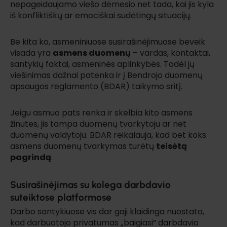
nepageidaujamo viešo dėmesio net tada, kai jis kyla
iš konfliktiškų ar emociškai sudėtingų situacijų.
Be kita ko, asmeniniuose susirašinėjimuose beveik
visada yra
asmens duomenų
– vardas, kontaktai,
santykių faktai, asmeninės aplinkybės. Todėl jų
viešinimas dažnai patenka ir į Bendrojo duomenų
apsaugos reglamento (BDAR) taikymo sritį.
Jeigu asmuo pats renka ir skelbia kito asmens
žinutes, jis tampa duomenų tvarkytoju ar net
duomenų valdytoju. BDAR reikalauja, kad bet koks
asmens duomenų tvarkymas turėtų
teisėtą
pagrindą
.
Susirašinėjimas su kolega darbdavio
suteiktose platformose
Darbo santykiuose vis dar gaji klaidinga nuostata,
kad darbuotojo privatumas „baigiasi“ darbdavio