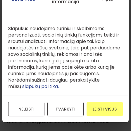
informacija
EŽTT praktika rodo, kad vieši pareiškimai
socialiniuose tinkluose, kuriais asmuo be faktinio
Šioje svetainėje naudojami slapukai
pagrindo apibūdinamas kaip „nepatikimas“ ar kitaip
Slapukus naudojame turiniui ir skelbimams
diskredituojamas, gali pažeisti jo teisę į privataus
personalizuoti, socialinių tinklų funkcijoms teikti ir
gyvenimo gerbimą ir reputaciją, net jei tokie
srautui analizuoti. Informaciją apie tai, kaip
pareiškimai pateikiami kaip asmeninė nuomonė
naudojatės mūsų svetaine, taip pat perduodame
(pvz., Egill Einarsson v. Iceland; Oleg Balan v.
savo socialinių tinklų, reklamos ir analizės
Moldova).
partneriams, kurie gali ją sujungti su kita
informacija, kurią jiems pateikėte arba kurią jie
Teisiniu požiūriu šiose situacijose svarbu atskirti dvi
surinko jums naudojantis jų paslaugomis.
skirtingas teisines plotmes: teisę reikšti kritiką ir
Norėdami sužinoti daugiau, perskaitykite
teisę viešinti privatų susirašinėjimą. Kritika ar
mūsų
slapukų politiką.
neigiamos patirties aprašymas savaime nėra
draudžiamas – asmuo gali viešai pasidalyti savo
nuomone apie paslaugos kokybę, bendravimo
kultūrą ar patirtą nusivylimą. Tačiau tai nesuteikia
NELEISTI
TVARKYTI
LEISTI VISUS
automatinės teisės viešinti susirašinėjimų turinį,
ypač jei jame galima identifikuoti kitą asmenį.