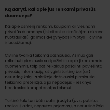
Ką daryti, kai apie jus renkami privatūs
duomenys?
Kai apie asmenį renkami, kaupiami ar viešinami
privatūs duomenys (įskaitant susirašinėjimų ekrano
nuotraukas), galimos dvi gynybos kryptys – civilinė
ir baudžiamoji.
Civilinė tvarka taikoma dažniausiai. Asmuo gali
reikalauti pirmiausia susipažinti su apie jį renkamais
duomenimis, taip pat reikalauti pašalinti paviešintą
privačią informaciją, atlyginti turtinę bei (ar)
neturtinę žalą. Praktikoje dažniausiai pirmiausia
teikiama pretenzija, o jai nepadėjus – ieškinys
bendrosios kompetencijos teismui.
Turtinė žala turi būti reali ir įrodyta (pvz., patirtos
realios išlaidos, negautos pajamos), o neturtinė žala