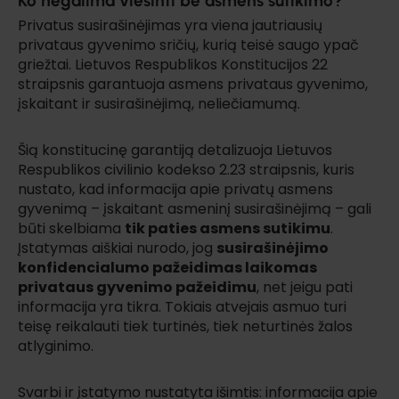
Ko negalima viešinti be asmens sutikimo?
Privatus susirašinėjimas yra viena jautriausių
privataus gyvenimo sričių, kurią teisė saugo ypač
griežtai. Lietuvos Respublikos Konstitucijos 22
straipsnis garantuoja asmens privataus gyvenimo,
įskaitant ir susirašinėjimą, neliečiamumą.
Šią konstitucinę garantiją detalizuoja Lietuvos
Respublikos civilinio kodekso 2.23 straipsnis, kuris
nustato, kad informacija apie privatų asmens
gyvenimą – įskaitant asmeninį susirašinėjimą – gali
būti skelbiama
tik paties asmens sutikimu
.
Įstatymas aiškiai nurodo, jog
susirašinėjimo
konfidencialumo pažeidimas laikomas
privataus gyvenimo pažeidimu
, net jeigu pati
informacija yra tikra. Tokiais atvejais asmuo turi
teisę reikalauti tiek turtinės, tiek neturtinės žalos
atlyginimo.
Svarbi ir įstatymo nustatyta išimtis: informacija apie