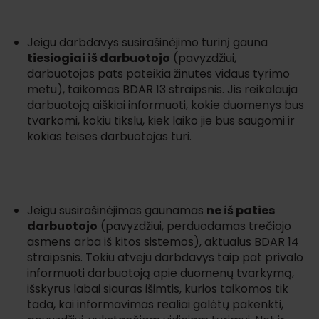
Jeigu darbdavys susirašinėjimo turinį gauna
tiesiogiai iš darbuotojo
(pavyzdžiui,
darbuotojas pats pateikia žinutes vidaus tyrimo
metu), taikomas BDAR 13 straipsnis. Jis reikalauja
darbuotoją aiškiai informuoti, kokie duomenys bus
tvarkomi, kokiu tikslu, kiek laiko jie bus saugomi ir
kokias teises darbuotojas turi.
Jeigu susirašinėjimas gaunamas
ne iš paties
darbuotojo
(pavyzdžiui, perduodamas trečiojo
asmens arba iš kitos sistemos), aktualus BDAR 14
straipsnis. Tokiu atveju darbdavys taip pat privalo
informuoti darbuotoją apie duomenų tvarkymą,
išskyrus labai siauras išimtis, kurios taikomos tik
tada, kai informavimas realiai galėtų pakenkti,