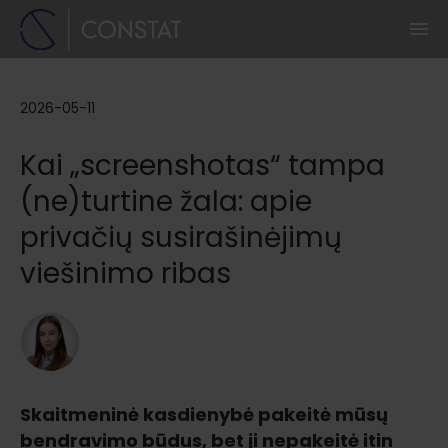
2026-05-11
Kai „screenshotas“ tampa
(ne)turtine žala: apie
privačių susirašinėjimų
viešinimo ribas
Skaitmeninė kasdienybė pakeitė mūsų
bendravimo būdus, bet ji nepakeitė itin