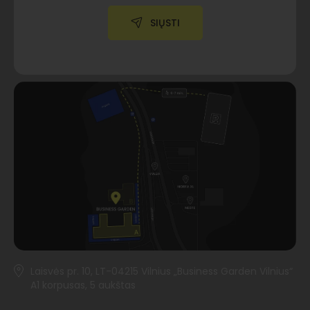
SIŲSTI
Laisvės pr. 10, LT-04215 Vilnius „Business Garden Vilnius“
A1 korpusas, 5 aukštas