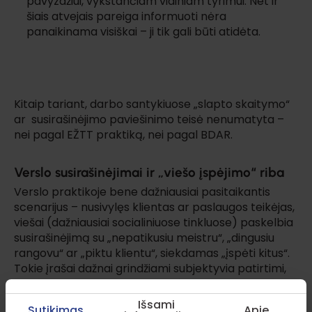
pavyzdžiui, vykstančiam vidiniam tyrimui. Net ir
šiais atvejais pareiga informuoti nėra
panaikinama visiškai – ji tik gali būti atidėta.
Kitaip tariant, darbo santykiuose „slapto skaitymo“
ar susirašinėjimo paviešinimo teisė nenumatyta –
nei pagal EŽTT praktiką, nei pagal BDAR.
Verslo susirašinėjimai ir „viešo įspėjimo“ riba
Verslo praktikoje bene dažniausiai pasitaikantis
scenarijus – nusivylęs klientas ar paslaugos teikėjas,
viešai (dažniausiai socialiniuose tinkluose) paskelbia
susirašinėjimą su „nepatikusiu meistru“, „dingusiu
rangovu“ ar „piktu klientu“, siekdamas „įspėti kitus“.
Tokie įrašai dažnai grindžiami subjektyvia patirtimi,
tačiau pateikiami kaip faktinis įrodymas, paremtas
ekrano nuotraukomis.
Išsami
Sutikimas
Apie