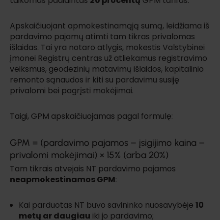
taikomas padidintas
20 procentų
GPM tarifas.
Apskaičiuojant apmokestinamąją sumą, leidžiama iš
pardavimo pajamų atimti tam tikras privalomas
išlaidas. Tai yra notaro atlygis, mokestis Valstybinei
įmonei Registrų centras už atliekamus registravimo
veiksmus, geodezinių matavimų išlaidos, kapitalinio
remonto sąnaudos ir kiti su pardavimu susiję
privalomi bei pagrįsti mokėjimai.
Taigi, GPM apskaičiuojamas pagal formulę:
GPM = (pardavimo pajamos – įsigijimo kaina –
privalomi mokėjimai) × 15% (arba 20%)
Tam tikrais atvejais NT pardavimo pajamos
neapmokestinamos GPM
:
Kai parduotas NT buvo savininko nuosavybėje
10
metų ar daugiau
iki jo pardavimo;