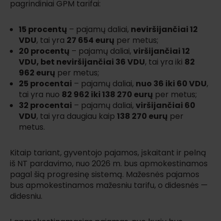
pagrindiniai GPM tarifai:
15 procentų
– pajamų daliai,
neviršijančiai 12
VDU
, tai yra
27 654 eurų
per metus;
20 procentų
– pajamų daliai,
viršijančiai 12
VDU, bet neviršijančiai 36 VDU
, tai yra iki
82
962 eurų
per metus;
25 procentai
– pajamų daliai,
nuo 36 iki 60 VDU
,
tai yra nuo
82 962 iki 138 270 eurų
per metus;
32 procentai
– pajamų daliai,
viršijančiai 60
VDU
, tai yra daugiau kaip
138 270 eurų
per
metus.
Kitaip tariant, gyventojo pajamos, įskaitant ir pelną
iš NT pardavimo, nuo 2026 m. bus apmokestinamos
pagal šią progresinę sistemą. Mažesnės pajamos
bus apmokestinamos mažesniu tarifu, o didesnės —
didesniu.