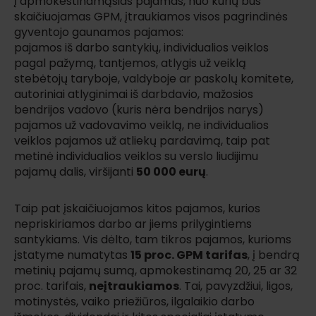
Į apmokestinamąsias pajamas, nuo kurių bus
skaičiuojamas GPM, įtraukiamos visos pagrindinės
gyventojo gaunamos pajamos:
pajamos iš darbo santykių, individualios veiklos
pagal pažymą, tantjemos, atlygis už veiklą
stebėtojų taryboje, valdyboje ar paskolų komitete,
autoriniai atlyginimai iš darbdavio, mažosios
bendrijos vadovo (kuris nėra bendrijos narys)
pajamos už vadovavimo veiklą, ne individualios
veiklos pajamos už atliekų pardavimą, taip pat
metinė individualios veiklos su verslo liudijimu
pajamų dalis, viršijanti
50 000 eurų
.
Taip pat įskaičiuojamos kitos pajamos, kurios
nepriskiriamos darbo ar jiems prilygintiems
santykiams. Vis dėlto, tam tikros pajamos, kurioms
įstatyme numatytas
15 proc. GPM tarifas
, į bendrą
metinių pajamų sumą, apmokestinamą 20, 25 ar 32
proc. tarifais,
neįtraukiamos
. Tai, pavyzdžiui, ligos,
motinystės, vaiko priežiūros, ilgalaikio darbo