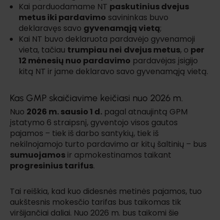
Kai parduodamame NT
paskutinius dvejus
metus iki pardavimo
savininkas buvo
deklaravęs savo
gyvenamąją vietą
;
Kai NT buvo deklaruota pardavėjo gyvenamoji
vieta, tačiau
trumpiau nei
dvejus metus
, o
per
12 mėnesių nuo pardavimo
pardavėjas įsigijo
kitą NT ir jame deklaravo savo gyvenamąją vietą.
Kas GMP skaičiavime keičiasi nuo 2026 m.
Nuo
2026 m. sausio 1 d.
pagal atnaujintą GPM
įstatymo 6 straipsnį, gyventojo visos gautos
pajamos – tiek iš darbo santykių, tiek iš
nekilnojamojo turto pardavimo ar kitų šaltinių – bus
sumuojamos
ir apmokestinamos taikant
progresinius tarifus
.
Tai reiškia, kad kuo didesnės metinės pajamos, tuo
aukštesnis mokesčio tarifas bus taikomas tik
viršijančiai daliai. Nuo 2026 m. bus taikomi šie