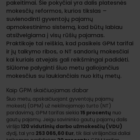
pakeitimai. Šie pokyčiai yra dalis platesnės
mokesčių reformos, kurios tikslas –
suvienodinti gyventojų pajamų
apmokestinimo sistemą, kad būtų labiau
atsižvelgiama į visų rūšių pajamas.
Praktikoje tai reiškia, kad pasikeis GPM tarifai
ir jų taikymo ribos, o NT sandorių mokesčiai
kai kuriais atvejais gali reikšmingai padidėti.
Siūlome palyginti šiuo metu galiojančius
mokesčius su laukiančiais nuo kitų metų.
Kaip GPM skaičiuojamas dabar
Šiuo metu, apskaičiuojant gyventojų pajamų
mokestį (GPM) už nekilnojamojo turto (NT)
pardavimą, GPM tarifas siekia
15 procentų
nuo
gautų pajamų. Jeigu savininko gautų pajamų dalis
viršija
120 vidutinių darbo užmokesčių (VDU)
dydį, tai yra
253 065,60 Eur
, tik šiai viršijančiai daliai