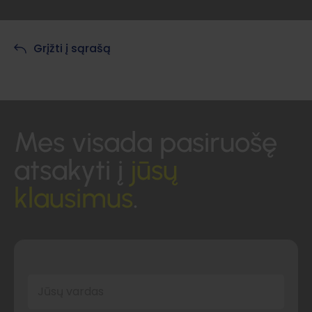
Grįžti į sąrašą
Mes visada pasiruošę
atsakyti į
jūsų
klausimus
.
Jūsų vardas