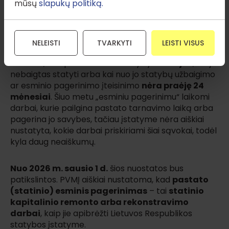
mūsų
slapukų politiką.
PVM taip pat
neapmokestinamas nenaujų
pastatų, statinių ar jų dalių pardavimas
, kai
pirkėjas įgyja teisę jais disponuoti kaip savininkas.
NELEISTI
TVARKYTI
LEISTI VISUS
Laikoma, kad pastatas ar statinys yra
naujas
, kai jis
nebaigtas statyti arba kai nuo jo statybų užbaigimo
ar esminio pagerinimo įteisinimo
nėra praėję 24
mėnesiai
. Šiuo metu „esminiu pagerinimu“ laikomi
darbai, kurie pailgina pastato tarnavimo laiką arba
pagerina jo savybes, tačiau įstatyme nėra aiškiai
nustatyta, kokie darbai priskiriami šiai sąvokai, todėl
kyla daug neaiškumų.
Nuo 2026 m. sausio 1 d.
šios nuostatos bus
patikslintos. PVMĮ aiškiai nustatoma, kad
pastato
(statinio) esminis pagerinimas
– tai
statinio
kapitalinio remonto arba rekonstravimo
darbai
, kaip jie apibrėžti Lietuvos Respublikos
statybos įstatyme.