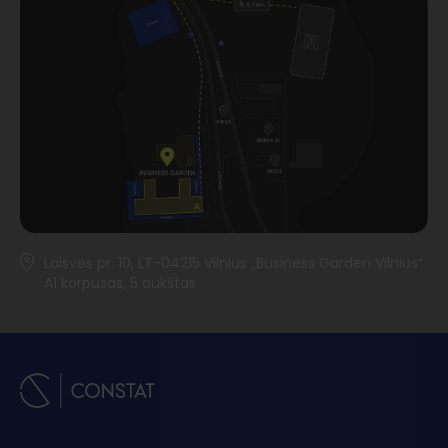
Laisvės pr. 10, LT-04215 Vilnius „Business Garden Vilnius“
A1 korpusas, 5 aukštas