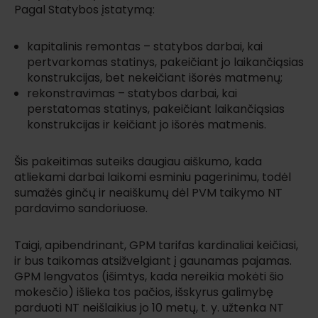
Pagal Statybos įstatymą:
kapitalinis remontas – statybos darbai, kai
pertvarkomas statinys, pakeičiant jo laikančiąsias
konstrukcijas, bet nekeičiant išorės matmenų;
rekonstravimas – statybos darbai, kai
perstatomas statinys, pakeičiant laikančiąsias
konstrukcijas ir keičiant jo išorės matmenis.
Šis pakeitimas suteiks daugiau aiškumo, kada
atliekami darbai laikomi esminiu pagerinimu, todėl
sumažės ginčų ir neaiškumų dėl PVM taikymo NT
pardavimo sandoriuose.
Taigi, apibendrinant, GPM tarifas kardinaliai keičiasi,
ir bus taikomas atsižvelgiant į gaunamas pajamas.
GPM lengvatos (išimtys, kada nereikia mokėti šio
mokesčio) išlieka tos pačios, išskyrus galimybę
parduoti NT neišlaikius jo 10 metų, t. y. užtenka NT