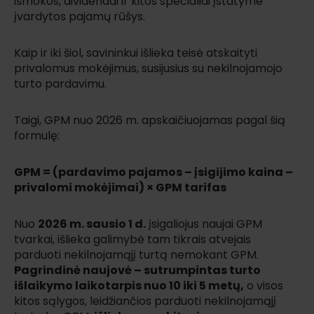
išmokos, dividendai ir kitos specialiai įstatyme
įvardytos pajamų rūšys.
Kaip ir iki šiol, savininkui išlieka teisė atskaityti
privalomus mokėjimus, susijusius su nekilnojamojo
turto pardavimu.
Taigi, GPM nuo 2026 m. apskaičiuojamas pagal šią
formulę:
GPM = (pardavimo pajamos – įsigijimo kaina –
privalomi mokėjimai) × GPM tarifas
Nuo
2026 m. sausio 1 d.
įsigaliojus naujai GPM
tvarkai, išlieka galimybė tam tikrais atvejais
parduoti nekilnojamąjį turtą nemokant GPM.
Pagrindinė naujovė – sutrumpintas turto
išlaikymo laikotarpis nuo 10 iki 5 metų,
o visos
kitos sąlygos, leidžiančios parduoti nekilnojamąjį