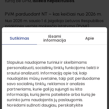
turtą be GPM,
išlieka nepakitusios
.
PVM parduodant NT – kas keičiasi nuo 2026 m.
Nuo 2026 m. sausio 1 d. įsigalioja Lietuvos Respublikos
pridėtinės vertės mokesčio įstatymo (PVMĮ)
pakeitimai, kurie ypač svarbūs NT vystytojams,
Išsami
statybų bendrovėms ir kitiems PVM mokėtojams,
Sutikimas
Apie
informacija
užsiimantiems nekilnojamojo turto pardavimu
komerciniais tikslais. Pakeitimų tikslas – aiškiau
Šioje svetainėje naudojami slapukai
apibrėžti, kada atsiranda prievolė skaičiuoti PVM,
nes iki šiol tai dažnai turėdavo nustatyti pats
Slapukus naudojame turiniui ir skelbimams
pardavėjas.
personalizuoti, socialinių tinklų funkcijoms teikti ir
srautui analizuoti. Informaciją apie tai, kaip
Šiuo metu galiojančiose PVMĮ nuostatose numatyta,
naudojatės mūsų svetaine, taip pat perduodame
kad
PVM neapmokestinamas žemės
savo socialinių tinklų, reklamos ir analizės
pardavimas ar perdavimas
, kai pirkėjas įgyja
partneriams, kurie gali ją sujungti su kita
teisę ja disponuoti kaip savininkas, išskyrus atvejus,
informacija, kurią jiems pateikėte arba kurią jie
kai žemė perduodama kartu su
nauju pastatu ar
surinko jums naudojantis jų paslaugomis.
statiniu
arba laikoma
žeme statyboms
.
Norėdami sužinoti daugiau, perskaitykite