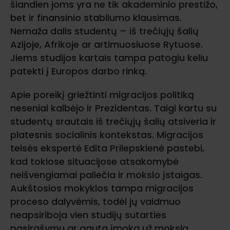
šiandien joms yra ne tik akademinio prestižo,
bet ir finansinio stabilumo klausimas.
Nemaža dalis studentų – iš trečiųjų šalių
Azijoje, Afrikoje ar artimuosiuose Rytuose.
Jiems studijos kartais tampa patogiu keliu
patekti į Europos darbo rinką.
Apie poreikį griežtinti migracijos politiką
neseniai kalbėjo ir Prezidentas. Taigi kartu su
studentų srautais iš trečiųjų šalių atsiveria ir
platesnis socialinis kontekstas. Migracijos
teisės ekspertė Edita Prilepskienė pastebi,
kad tokiose situacijose atsakomybė
neišvengiamai paliečia ir mokslo įstaigas.
Aukštosios mokyklos tampa migracijos
proceso dalyvėmis, todėl jų vaidmuo
neapsiriboja vien studijų sutarties
pasirašymu ar gauta įmoka už mokslą.