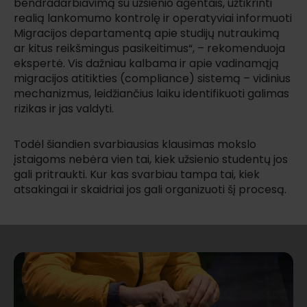
bendradarbiavimą su užsienio agentais, užtikrinti
realią lankomumo kontrolę ir operatyviai informuoti
Migracijos departamentą apie studijų nutraukimą
ar kitus reikšmingus pasikeitimus“, – rekomenduoja
ekspertė. Vis dažniau kalbama ir apie vadinamąją
migracijos atitikties (compliance) sistemą – vidinius
mechanizmus, leidžiančius laiku identifikuoti galimas
rizikas ir jas valdyti.
Todėl šiandien svarbiausias klausimas mokslo
įstaigoms nebėra vien tai, kiek užsienio studentų jos
gali pritraukti. Kur kas svarbiau tampa tai, kiek
atsakingai ir skaidriai jos gali organizuoti šį procesą.