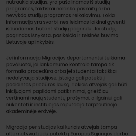
nutraukia studijas, yra pašalinamas iš studijų
programos, faktiškai nelanko paskaitų arba
nevykdo studijų programos reikalavimų. Tokia
informacija yra svarbi, nes leidimas laikinai gyventi
išduodamas būtent studijų pagrindu. Jei studijų
pagrindas išnyksta, pasikeičia ir teisinės buvimo
Lietuvoje aplinkybės.
Jei informacija Migracijos departamentui teikiama
pavėluotai, jei lankomumo kontrolė tampa tik
formalia procedūra arba jei studentai faktiškai
nedalyvauja studijose, įstaiga gali patekti į
padidintos priežiūros lauką. Tokiais atvejais gali būti
inicijuojami papildomi patikrinimai, griežčiau
vertinami naujų studentų prašymai, o ilgainiui gali
nukentėti ir institucijos reputacija tarptautinėje
akademinėje erdvėje.
Migracija per studijas kai kuriais atvejais tampa
alternatyviu būdu patekti į Europos Sąjungos darbo