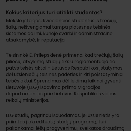
Kokius kriterijus turi atitikti studentas?
Mokslo įstaigos, kviečiančios studentus iš trečiųjų
šalių, neišvengiamai tampa platesnės teisinės
sistemos dalimi, kurioje svarbi ir administracinė
atsakomybė, ir reputacija.
Teisininkė E. Prilepskienė primena, kad trečiųjų šalių
piliečių atvykimą studijų tikslu reglamentuoja tie
patys teisės aktai – Lietuvos Respublikos įstatymas
dėl užsieniečių teisinės padėties ir kiti poįstatyminiai
teisės aktai. Sprendimus dėl leidimų laikinai gyventi
Lietuvoje (LLG) išdavimo priima Migracijos
departamentas prie Lietuvos Respublikos vidaus
reikalų ministerijos.
LLG studijų pagrindu išduodamas, jei užsienietis yra
priimtas į akredituotą studijų programą, turi
pakankamai lėšų pragyvenimui, sveikatos draudimą