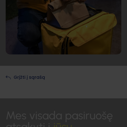
Grįžti į sąrašą
Mes visada pasiruošę
atsakyti į
jūsų