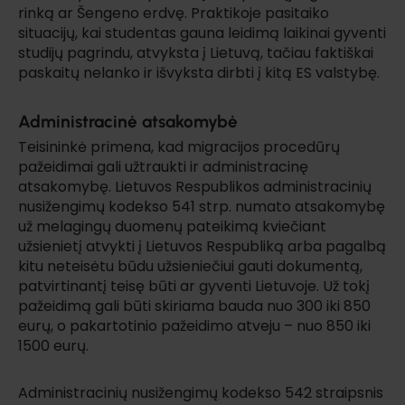
rinką ar Šengeno erdvę. Praktikoje pasitaiko
situacijų, kai studentas gauna leidimą laikinai gyventi
studijų pagrindu, atvyksta į Lietuvą, tačiau faktiškai
paskaitų nelanko ir išvyksta dirbti į kitą ES valstybę.
Administracinė atsakomybė
Teisininkė primena, kad migracijos procedūrų
pažeidimai gali užtraukti ir administracinę
atsakomybę. Lietuvos Respublikos administracinių
nusižengimų kodekso 541 strp. numato atsakomybę
už melagingų duomenų pateikimą kviečiant
užsienietį atvykti į Lietuvos Respubliką arba pagalbą
kitu neteisėtu būdu užsieniečiui gauti dokumentą,
patvirtinantį teisę būti ar gyventi Lietuvoje. Už tokį
pažeidimą gali būti skiriama bauda nuo 300 iki 850
eurų, o pakartotinio pažeidimo atveju – nuo 850 iki
1500 eurų.
Administracinių nusižengimų kodekso 542 straipsnis