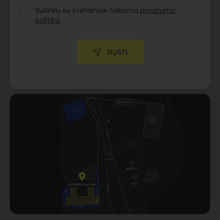
Sutinku su svetainėje taikoma
privatumo
politika
.
SIŲSTI