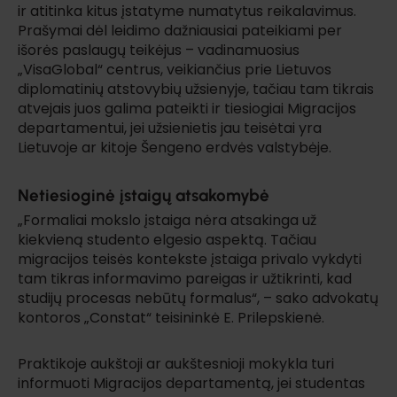
ir atitinka kitus įstatyme numatytus reikalavimus.
Prašymai dėl leidimo dažniausiai pateikiami per
išorės paslaugų teikėjus – vadinamuosius
„VisaGlobal“ centrus, veikiančius prie Lietuvos
diplomatinių atstovybių užsienyje, tačiau tam tikrais
atvejais juos galima pateikti ir tiesiogiai Migracijos
departamentui, jei užsienietis jau teisėtai yra
Lietuvoje ar kitoje Šengeno erdvės valstybėje.
Netiesioginė įstaigų atsakomybė
„Formaliai mokslo įstaiga nėra atsakinga už
kiekvieną studento elgesio aspektą. Tačiau
migracijos teisės kontekste įstaiga privalo vykdyti
tam tikras informavimo pareigas ir užtikrinti, kad
studijų procesas nebūtų formalus“, – sako advokatų
kontoros „Constat“ teisininkė E. Prilepskienė.
Praktikoje aukštoji ar aukštesnioji mokykla turi
informuoti Migracijos departamentą, jei studentas