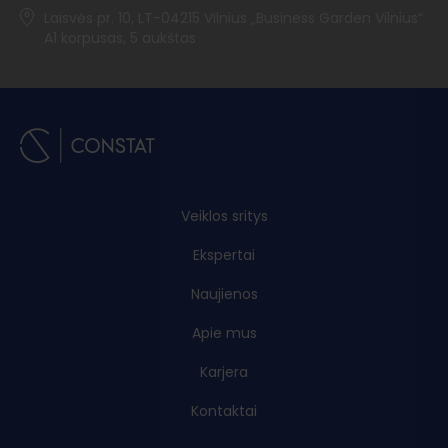
Laisvės pr. 10, LT-04215 Vilnius „Business Garden Vilnius“
A1 korpusas, 5 aukštas
Veiklos sritys
Ekspertai
Naujienos
Apie mus
Karjera
Kontaktai