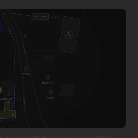
ilnius „Business Garden Vilnius“ A1 korpusas, 5 aukštas