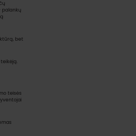
nčų
– palankų
mą
uktūrą, bet
teikėją.
imo teisės
gyventojai
Tomas