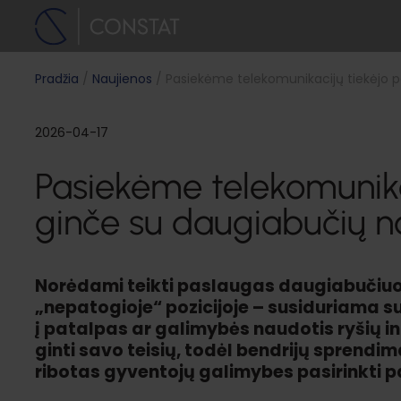
Pradžia
Naujienos
Pasiekėme telekomunikacijų tiekėjo 
2026-04-17
Pasiekėme telekomunika
ginče su daugiabučių 
Norėdami teikti paslaugas daugiabučiuos
„nepatogioje“ pozicijoje – susiduriama su
į patalpas ar galimybės naudotis ryšių inf
ginti savo teisių, todėl bendrijų sprendima
ribotas gyventojų galimybes pasirinkti p