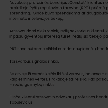
Advokatų profesinės bendrijos „Constat“ klientas nesi
praktikoje Ryšių reguliavimo tarnyba (RRT) priėmė p
sprendimą. Ginče buvo sprendžiama, ar daugiabučio be
interneto ir televizijos tiekėją.
Atstovaudami elektroninių ryšių sektoriaus klientui, k
ir pačių gyventojų interesą turėti realų šio tiekėjo pa
RRT savo nutarime aiškiai nurodė: daugiabučių bendrijo
Tai svarbus signalas rinkai.
Šis atvejis iš esmės keičia iki šiol vyravusį balansą 
kaip esminės vertės. Praktikoje tai reiškia, kad paslau
– realią galimybę rinktis.
Ginče klientui atstovavo advokatų profesinės bendr
Tobulevičius.