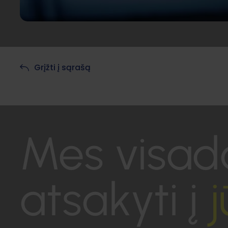
Grįžti į sąrašą
Mes visad
atsakyti į