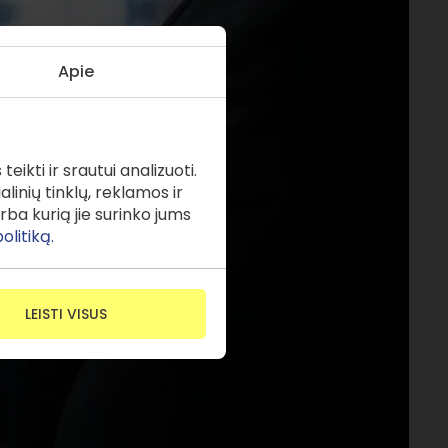
Apie
ikti ir srautui analizuoti.
inių tinklų, reklamos ir
rba kurią jie surinko jums
olitiką.
LEISTI VISUS