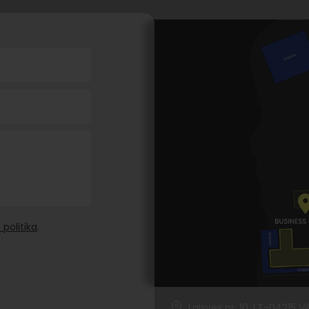
politika
.
Laisvės pr. 10, LT-04215 V