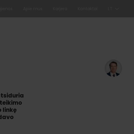
jienos
Apie mus
Karjera
Kontaktai
LT
tsiduria
ateikimo
 linkę
šdavo