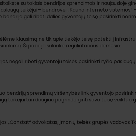
taikstė su tokiais bendrijos sprendimais ir naujausioje gi
aslaugų teikėjui – bendrovei „Kauno interneto sistemos“ 
ndrija gali riboti dalies gyventojų teisę pasirinkti nori
ėlėme klausimą ne tik apie tiekėjo teisę patekti į infrastr
sirinkimą. Ši pozicija sulaukė reguliatoriaus dėmesio.
s negali riboti gyventojų teisės pasirinkti ryšio paslaugų 
– nuo bendrijų sprendimų viršenybės link gyventojo pasirink
gų teikėjai turi daugiau pagrindo ginti savo teisę veikti, o 
ijos „Constat“ advokatas, Įmonių teisės grupės vadovas 