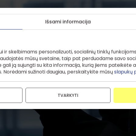
Išsami informacija
ojami slapukai
ir skelbimams personalizuoti, socialinių tinklų funkcijoms te
 naudojatės mūsų svetaine, taip pat perduodame savo social
gali ją sujungti su kita informacija, kurią jiems pateikėte a
. Norėdami sužinoti daugiau, perskaitykite mūsų
slapukų p
TVARKYTI