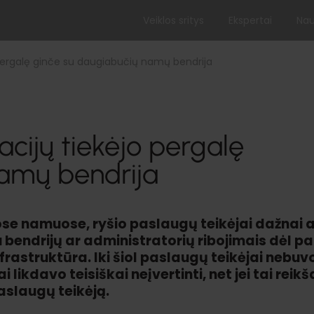
Veiklos sritys
Ekspertai
Nau
pergalę ginče su daugiabučių namų bendrija
cijų tiekėjo pergalę
namų bendrija
e namuose, ryšio paslaugų teikėjai dažnai a
 bendrijų ar administratorių ribojimais dėl p
rastruktūra. Iki šiol paslaugų teikėjai nebuvo
i likdavo teisiškai neįvertinti, net jei tai reik
aslaugų teikėją.