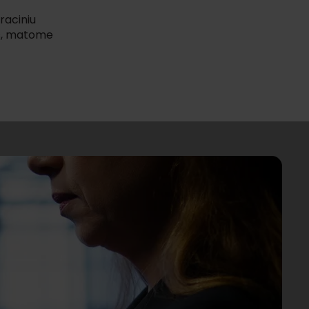
raciniu
as, matome