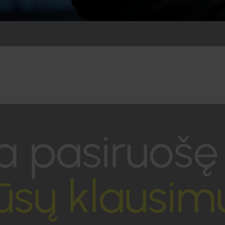
a pasiruošę
jūsų klausim