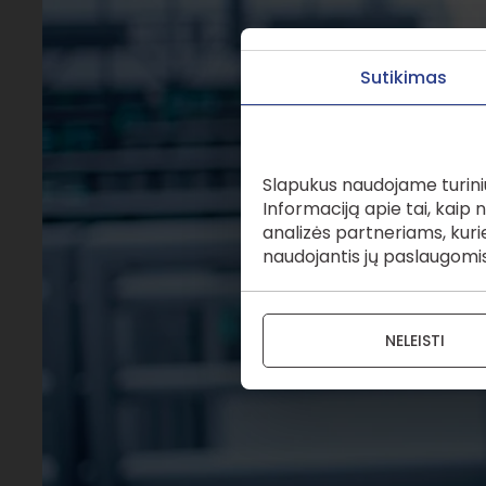
Sutikimas
Šioje svetainėje naud
Slapukus naudojame turiniui 
Informaciją apie tai, kaip
analizės partneriams, kurie 
naudojantis jų paslaugomis
NELEISTI