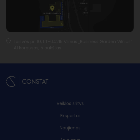
Laisvės pr. 10, LT-04215 Vilnius „Business Garden Vilnius“
A1 korpusas, 5 aukštas
Veiklos sritys
Ekspertai
Naujienos