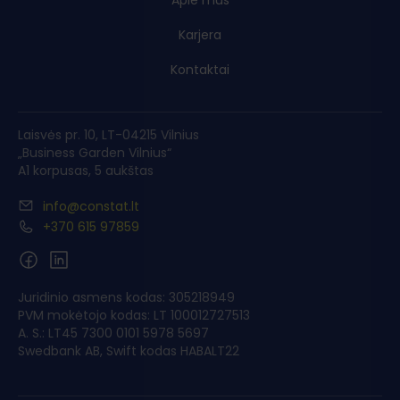
Apie mus
Karjera
Kontaktai
Laisvės pr. 10, LT-04215 Vilnius
„Business Garden Vilnius“
A1 korpusas, 5 aukštas
info@constat.lt
+370 615 97859
Juridinio asmens kodas: 305218949
PVM mokėtojo kodas: LT 100012727513
A. S.: LT45 7300 0101 5978 5697
Swedbank AB, Swift kodas HABALT22