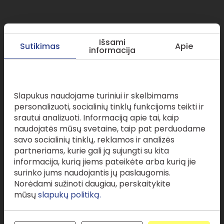
Mes visada pasiruošę
Išsami
Sutikimas
Apie
informacija
atsakyti į
jūsų
klausimus
.
Šioje svetainėje naudojami slapukai
Slapukus naudojame turiniui ir skelbimams
personalizuoti, socialinių tinklų funkcijoms teikti ir
srautui analizuoti. Informaciją apie tai, kaip
naudojatės mūsų svetaine, taip pat perduodame
savo socialinių tinklų, reklamos ir analizės
Jūsų vardas
partneriams, kurie gali ją sujungti su kita
informacija, kurią jiems pateikėte arba kurią jie
surinko jums naudojantis jų paslaugomis.
El. paštas
Norėdami sužinoti daugiau, perskaitykite
mūsų
slapukų politiką.
Tel. nr.