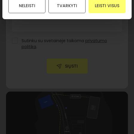
NELEISTI
TVARKYTI
LEISTI VISUS
Žinutė
Sutinku su svetainėje taikoma
privatumo
politika
.
SIŲSTI