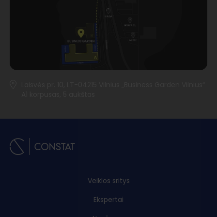
Laisvės pr. 10, LT-04215 Vilnius „Business Garden Vilnius“
A1 korpusas, 5 aukštas
Veiklos sritys
Ekspertai