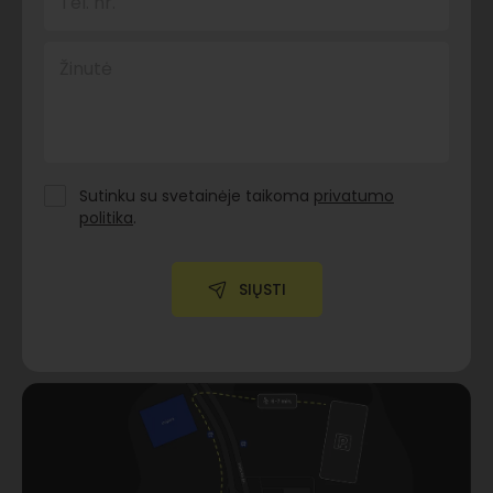
Tel. nr.
Žinutė
Sutinku su svetainėje taikoma
privatumo
politika
.
SIŲSTI