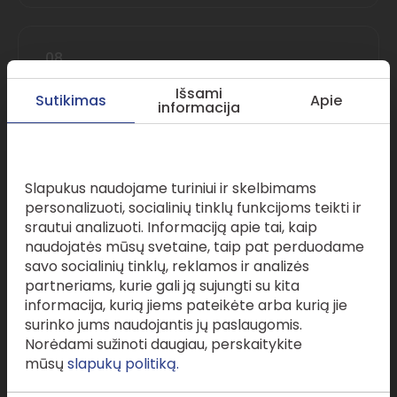
08.
Išsami
Sutikimas
Apie
informacija
Šeimos įmonių turto apsaugos
strategijos
Šioje svetainėje naudojami slapukai
Slapukus naudojame turiniui ir skelbimams
personalizuoti, socialinių tinklų funkcijoms teikti ir
srautui analizuoti. Informaciją apie tai, kaip
09.
naudojatės mūsų svetaine, taip pat perduodame
savo socialinių tinklų, reklamos ir analizės
partneriams, kurie gali ją sujungti su kita
informacija, kurią jiems pateikėte arba kurią jie
surinko jums naudojantis jų paslaugomis.
Asmeninio ir verslo turto atskyrimas
Norėdami sužinoti daugiau, perskaitykite
mūsų
slapukų politiką.
Grįžti į sąrašą