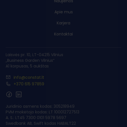
Naujienos
Apie mus
Karjera
Kontaktai
Laisvės pr. 10, LT-04215 Vilnius
„Business Garden Vilnius“
A1 korpusas, 5 aukštas
info@constat.lt
+370 615 97859
Juridinio asmens kodas: 305218949
PVM mokėtojo kodas: LT 100012727513
A. S.: LT45 7300 0101 5978 5697
Swedbank AB, Swift kodas HABALT22