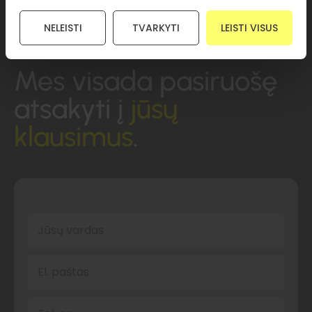
NELEISTI
TVARKYTI
LEISTI VISUS
Mes visada pasiruošę
atsakyti į
jūsų
klausimus
.
Jūsų vardas
El. paštas