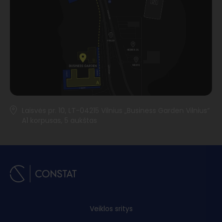
Laisvės pr. 10, LT-04215 Vilnius „Business Garden Vilnius“
A1 korpusas, 5 aukštas
Veiklos sritys