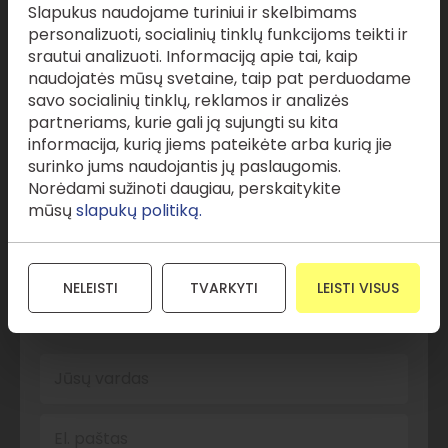
Slapukus naudojame turiniui ir skelbimams
personalizuoti, socialinių tinklų funkcijoms teikti ir
Grįžti į sąrašą
srautui analizuoti. Informaciją apie tai, kaip
naudojatės mūsų svetaine, taip pat perduodame
savo socialinių tinklų, reklamos ir analizės
partneriams, kurie gali ją sujungti su kita
informacija, kurią jiems pateikėte arba kurią jie
Mes visada pasiruošę
surinko jums naudojantis jų paslaugomis.
Norėdami sužinoti daugiau, perskaitykite
atsakyti į
jūsų
mūsų
slapukų politiką.
klausimus
.
NELEISTI
TVARKYTI
LEISTI VISUS
Jūsų vardas
El. paštas