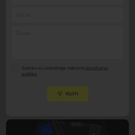
Tel. nr.
Žinutė
Sutinku su svetainėje taikoma
privatumo
politika
.
SIŲSTI