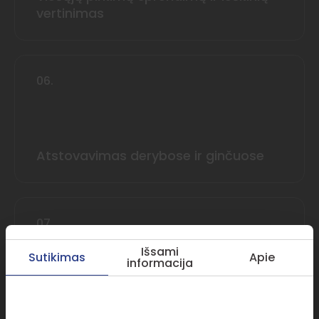
vertinimas
06.
Atstovavimas derybose ir ginčuose
07.
Išsami
Sutikimas
Apie
informacija
Konsultacijos visais kitais viešųjų
pirkimų klausimais
Šioje svetainėje naudojami slapukai